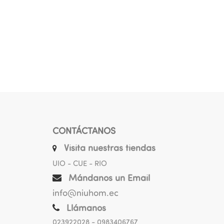
CONTÁCTANOS
Visita nuestras tiendas
UIO - CUE - RIO
Mándanos un Email
info@niuhom.ec
Llámanos
023922028
- 0983406767