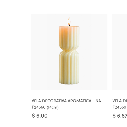
VELA DECORATIVA AROMATICA LINA
VELA D
F24560 (14cm)
F24559 
$
6.00
$
6.8