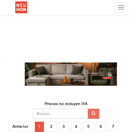
Menú
de
Nave
.
Precios no incluyen IVA
Anterior
1
2
3
4
5
6
7