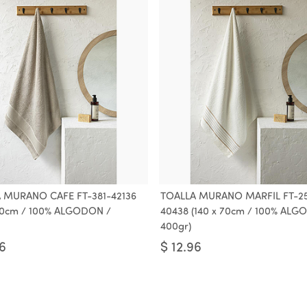
 MURANO CAFE FT-381-42136
TOALLA MURANO MARFIL FT-2
 70cm / 100% ALGODON /
40438 (140 x 70cm / 100% ALG
400gr)
96
$
12.96