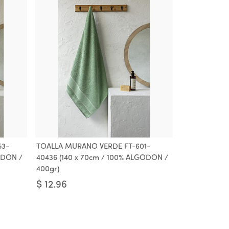
53-
TOALLA MURANO VERDE FT-601-
ODON /
40436 (140 x 70cm / 100% ALGODON /
400gr)
$
12.96