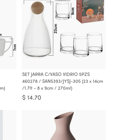
SET JARRA C/VASO VIDRIO 5PZS
460278 / SAN5393/JYSJ-305 (23 x 14cm
cm)
/1.7lt - 8 x 9cm / 270ml)
$
14.70