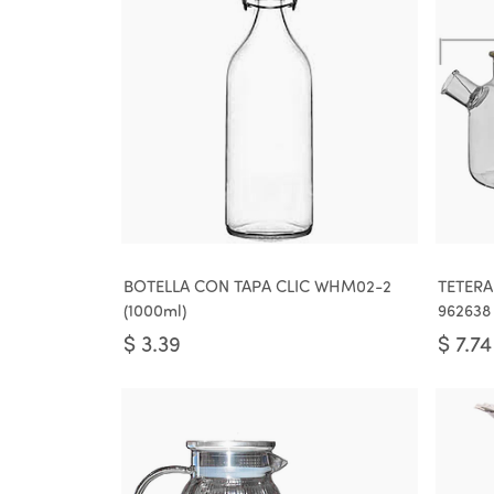
BOTELLA CON TAPA CLIC WHM02-2
TETERA
(1000ml)
962638 
$
3.39
$
7.74