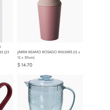
G
2 (23
JARRA REAMO ROSADO R5539RS (12 x
12 x 30cm)
$
14.70