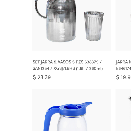
SET JARRA & VASOS 5 PZS 638379 /
JARRA 
SAN1254 / XGSJ/L5HS (1.6lt / 260ml)
E646174
$
23.39
$
19.9