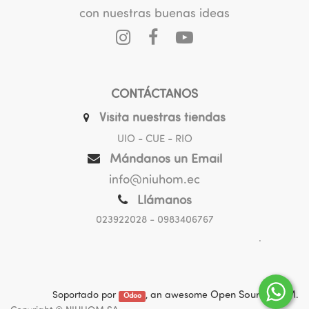
con nuestras buenas ideas
CONTÁCTANOS
Visita nuestras tiendas
UIO - CUE - RIO
Mándanos un Email
info@niuhom.ec
Llámanos
023922028
- 0983406767
.
Soportado por
, an awesome
Open Source CRM
.
Odoo