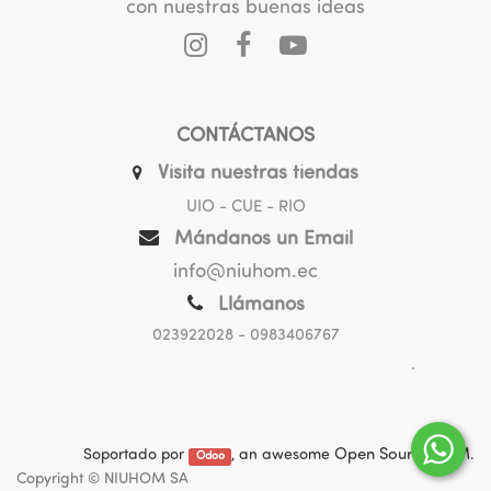
con nuestras buenas ideas
CONTÁCTANOS
Visita nuestras tiendas
UIO - CUE - RIO
Mándanos un Email
info@niuhom.ec
Llámanos
023922028
- 0983406767
.
Soportado por
, an awesome
Open Source CRM
.
Odoo
Copyright ©
NIUHOM SA