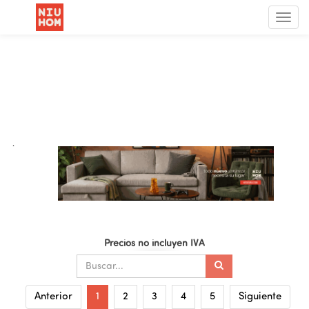
Menú
de
Nave
.
Precios no incluyen IVA
Anterior
1
2
3
4
5
Siguiente