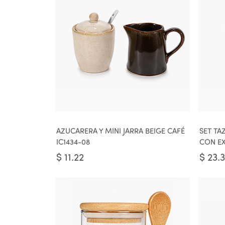
AZUCARERA Y MINI JARRA BEIGE CAFÉ
SET TA
IC1434-08
CON EX
$
11.22
$
23.