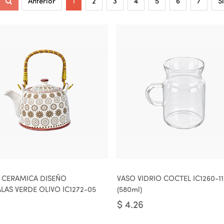
Anterior
1
2
3
4
5
6
7
S
 CERAMICA DISEÑO
VASO VIDRIO COCTEL IC1260-11
AS VERDE OLIVO IC1272-05
(580ml)
$
4.26