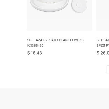
SET TAZA C/PLATO BLANCO 12PZS
SET B
IC1365-80
6PZS P
$
16.43
$
26.