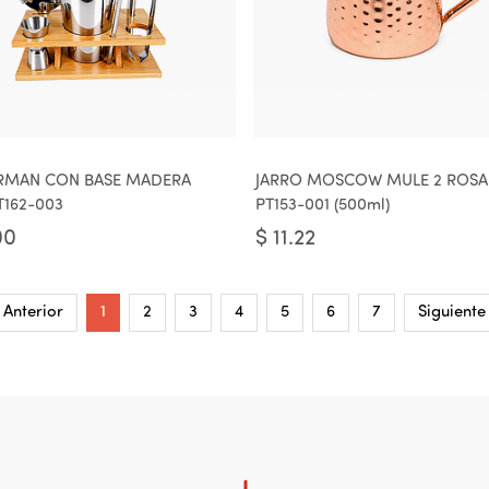
ARMAN CON BASE MADERA
JARRO MOSCOW MULE 2 ROS
T162-003
PT153-001 (500ml)
00
$
11.22
Anterior
1
2
3
4
5
6
7
Siguiente