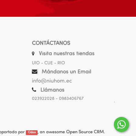
CONTÁCTANOS
Visita nuestras tiendas
UIO - CUE - RIO
Mándanos un Email
info@niuhom.ec
Llámanos
023922028
- 0983406767
.
oportado por
, an awesome
Open Source CRM
.
Odoo