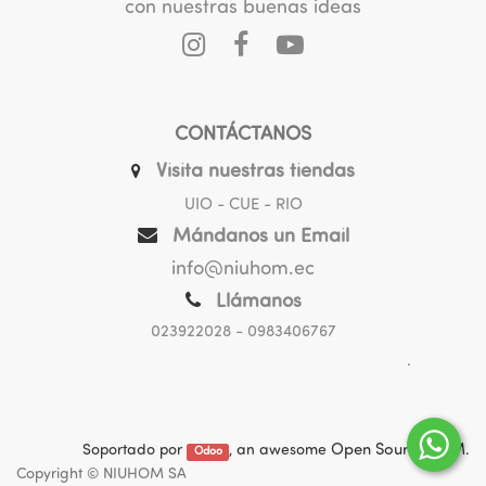
con nuestras buenas ideas
CONTÁCTANOS
Visita nuestras tiendas
UIO - CUE - RIO
Mándanos un Email
info@niuhom.ec
Llámanos
023922028
- 0983406767
.
Soportado por
, an awesome
Open Source CRM
.
Odoo
Copyright ©
NIUHOM SA