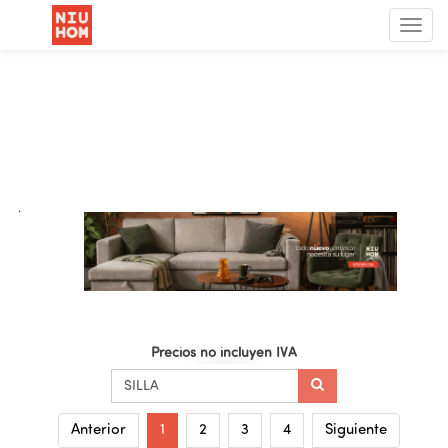
Menú
de
Nave
.
Precios no incluyen IVA
Anterior
1
2
3
4
Siguiente