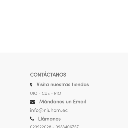
CONTÁCTANOS
Visita nuestras tiendas
UIO - CUE - RIO
Mándanos un Email
info@niuhom.ec
Llámanos
023922028
- 0983406767