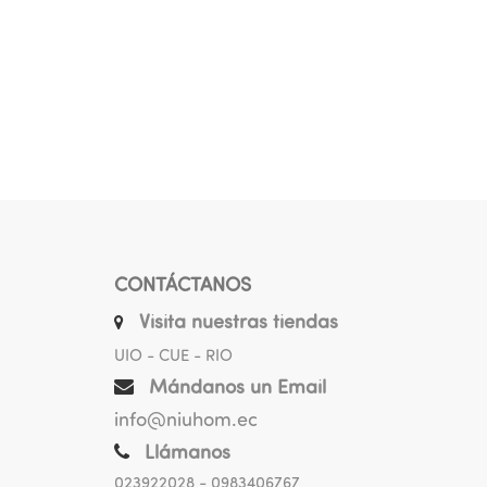
CONTÁCTANOS
Visita nuestras tiendas
UIO - CUE - RIO
Mándanos un Email
info@niuhom.ec
Llámanos
023922028
- 0983406767