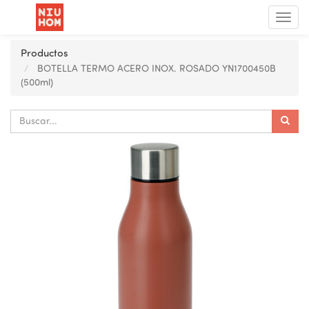
Menú
de
Nave
Productos
BOTELLA TERMO ACERO INOX. ROSADO YN1700450B
(500ml)