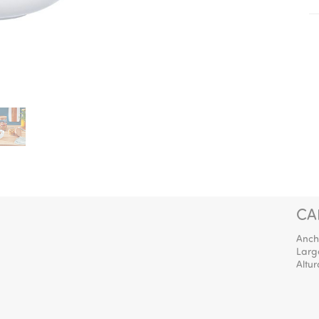
CA
Anch
Larg
Altur