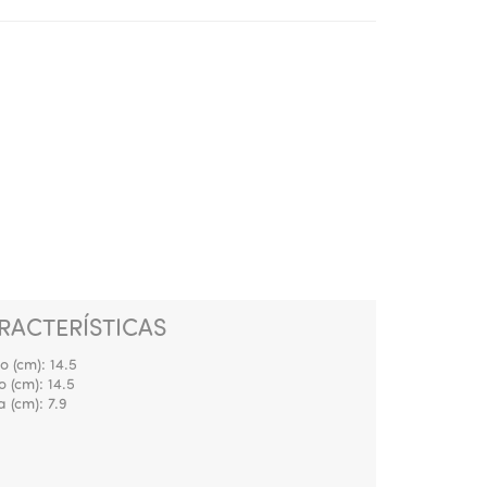
RACTERÍSTICAS
o (cm):
14.5
o (cm):
14.5
a (cm):
7.9