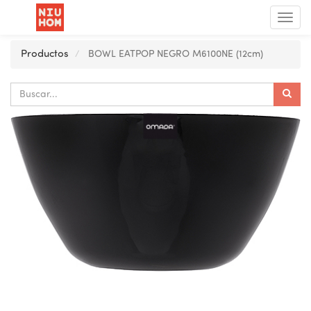
Menú
de
Nave
Productos
BOWL EATPOP NEGRO M6100NE (12cm)