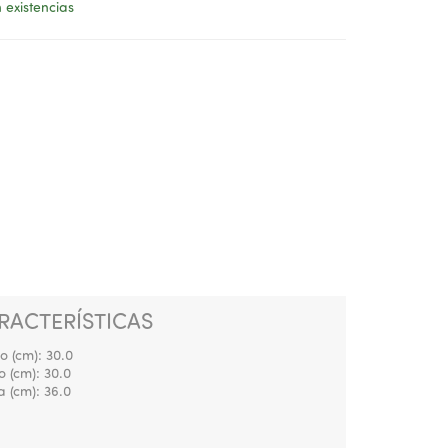
 existencias
RACTERÍSTICAS
o (cm):
30.0
o (cm):
30.0
a (cm):
36.0