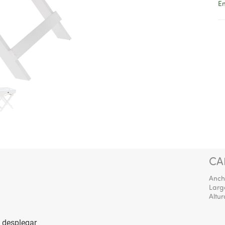
En
CA
Anch
Larg
Altur
a desplegar