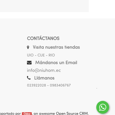
CONTÁCTANOS
Visita nuestras tiendas
UIO - CUE - RIO
Mándanos un Email
info@niuhom.ec
Llámanos
023922028
- 0983406767
.
oportado por
, an awesome
Open Source CRM
.
Odoo