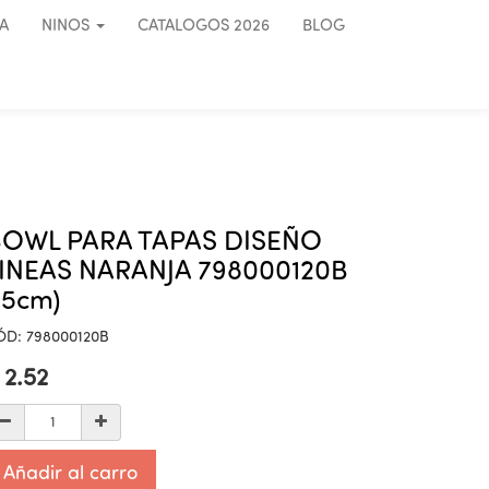
A
NINOS
CATALOGOS 2026
BLOG
BOWL PARA TAPAS DISEÑO
INEAS NARANJA 798000120B
15cm)
ÓD:
798000120B
$
2.52
Añadir al carro