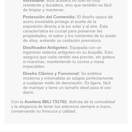
inoxidable
, esta aceitera no solo es muy
resistente y duradera, sino que también es fácil
de limpiar y mantener.
Protección del Contenido:
El diseño opaco de
acero inoxidable protege el aceite de la
exposición directa a la luz solar y al aire. Esta
característica es crucial para preservar las
propiedades, el sabor y los nutrientes de tu aceite
de oliva, evitando su oxidación prematura.
Dosificador Antigoteo:
Equipada con un
ingenioso sistema antigoteo en su boquilla. Esto
asegura que cada vertido sea preciso, sin goteos
ni manchas, manteniendo tu cocina y mesa
impecables.
Diseño Clásico y Funcional:
Su estética
moderna y minimalista se adapta perfectamente
a cualquier estilo de decoración. Es ligera, fácil
de manejar y tiene un tamaño ideal para el uso
diario.
Con la
Aceitera IBILI 731702
, disfruta de la comodidad
y la elegancia de tener tus aderezos siempre a mano,
conservando su frescura y calidad.