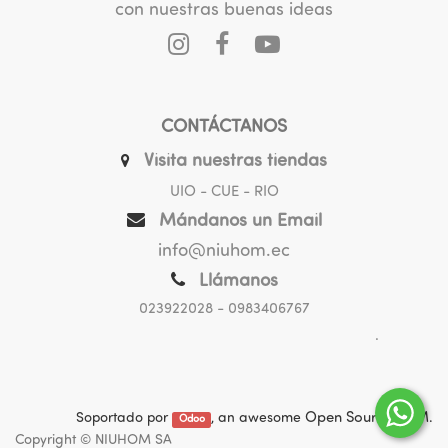
con nuestras buenas ideas
CONTÁCTANOS
Visita nuestras tiendas
UIO - CUE - RIO
Mándanos un Email
info@niuhom.ec
Llámanos
023922028
- 0983406767
.
Soportado por
, an awesome
Open Source CRM
.
Odoo
Copyright ©
NIUHOM SA