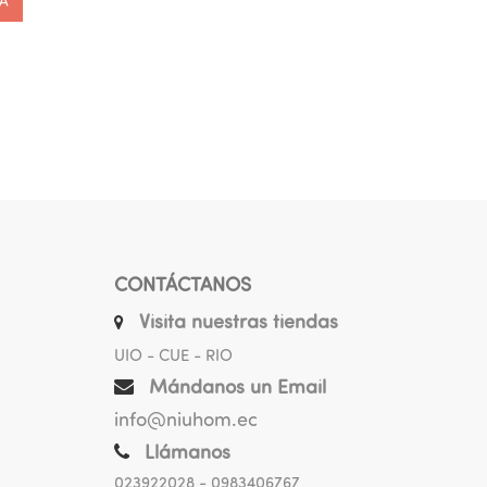
 A
CONTÁCTANOS
Visita nuestras tiendas
UIO - CUE - RIO
Mándanos un Email
info@niuhom.ec
Llámanos
023922028
- 0983406767