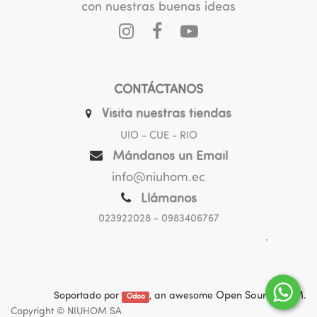
con nuestras buenas ideas
CONTÁCTANOS
Visita nuestras tiendas
UIO - CUE - RIO
Mándanos un Email
info@niuhom.ec
Llámanos
023922028
- 0983406767
.
Soportado por
, an awesome
Open Source CRM
.
Odoo
Copyright ©
NIUHOM SA