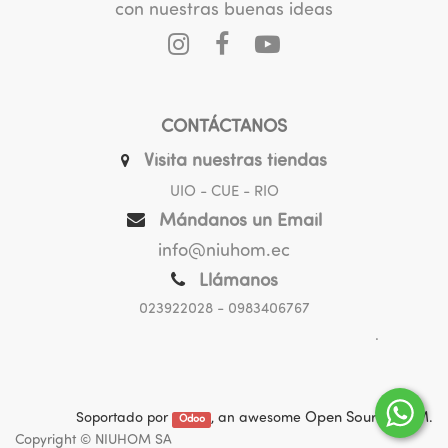
con nuestras buenas ideas
CONTÁCTANOS
Visita nuestras tiendas
UIO - CUE - RIO
Mándanos un Email
info@niuhom.ec
Llámanos
023922028
- 0983406767
.
Soportado por
, an awesome
Open Source CRM
.
Odoo
Copyright ©
NIUHOM SA